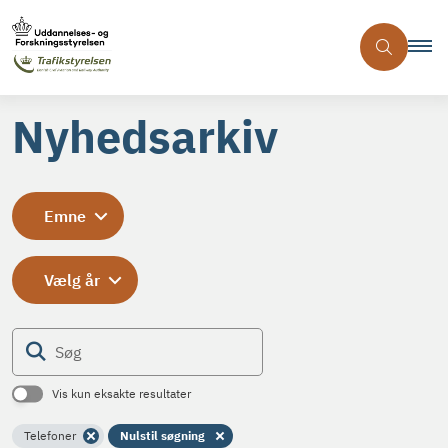
Nyhedsarkiv
Emne
Vælg år
Søg
Vis kun eksakte resultater
Telefoner
Nulstil søgning