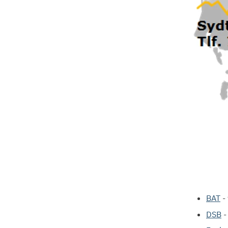
BAT
-
DSB
-