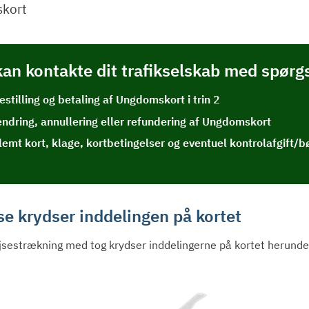
kort
kan kontakte dit trafikselskab med spør
estilling og betaling af Ungdomskort i trin 2
ndring, annullering eller refundering af Ungdomskort
lemt kort, klage, kortbetingelser og eventuel kontrolafgift/
se krydser inddelingen på kortet
ejsestrækning med tog krydser inddelingerne på kortet herunder