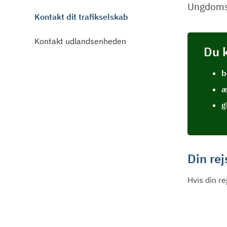
Ungdoms
Kontakt dit trafikselskab
Kontakt udlandsenheden
Du 
b
æ
g
Din rej
Hvis din r