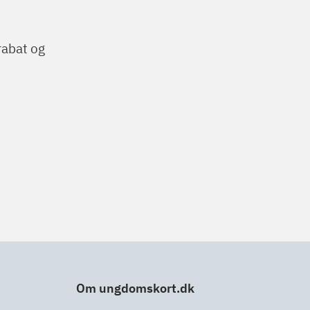
rabat og
Om ungdomskort.dk