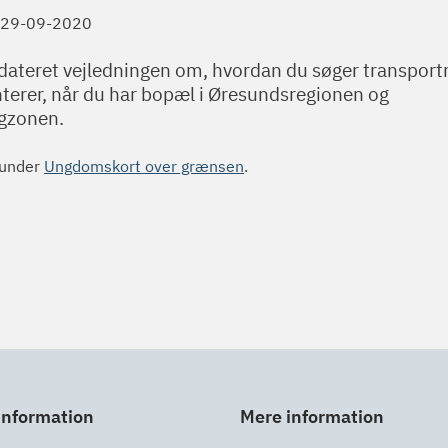
29-09-2020
pdateret vejledningen om, hvordan du søger transport
erer, når du har bopæl i Øresundsregionen og
gzonen.
 under
Ungdomskort over grænsen
.
information
Mere information