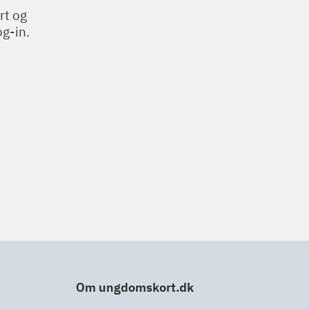
rt og
g-in.
Om ungdomskort.dk