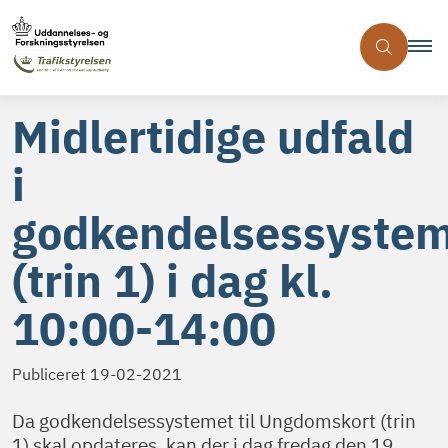
Midlertidige udfald
i
godkendelsessyste
(trin 1) i dag kl.
10:00-14:00
Publiceret
19-02-2021
Da godkendelsessystemet til Ungdomskort (trin
1) skal opdateres, kan der i dag fredag den 19.