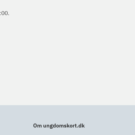
:00.
Om ungdomskort.dk