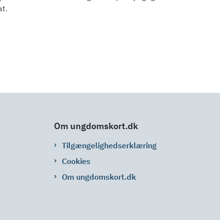
at.
Om ungdomskort.dk
Tilgængelighedserklæring
Cookies
Om ungdomskort.dk