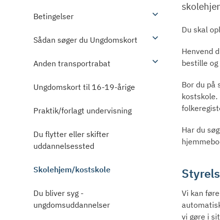
skolehje
Betingelser
Du skal op
Sådan søger du Ungdomskort
Henvend di
bestille og
Anden transportrabat
Bor du på s
Ungdomskort til 16-19-årige
kostskole.
folkeregis
Praktik/forlagt undervisning
Har du søg
Du flytter eller skifter
hjemmebo
uddannelsessted
Skolehjem/kostskole
Styrels
Du bliver syg -
Vi kan før
ungdomsuddannelser
automatisk
vi gøre i 