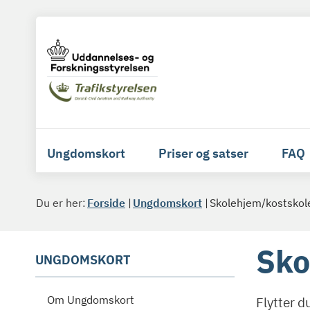
Ungdomskort
Priser og satser
FAQ
Du er her:
Forside
Ungdomskort
Skolehjem/kostskol
Sko
UNGDOMSKORT
Om Ungdomskort
Flytter d