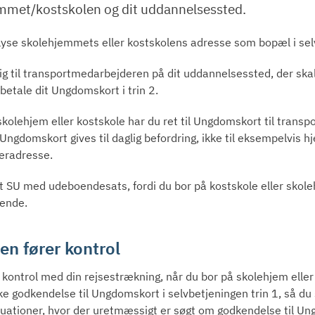
mmet/kostskolen og dit uddannelsessted.
lyse skolehjemmets eller kostskolens adresse som bopæl i selvb
g til transportmedarbejderen på dit uddannelsessted, der skal 
 betale dit Ungdomskort i trin 2.
kolehjem eller kostskole har du ret til Ungdomskort til transpo
 Ungdomskort gives til daglig befordring, ikke til eksempelvis 
teradresse.
t SU med udeboendesats, fordi du bor på kostskole eller skole
ende.
en fører kontrol
e kontrol med din rejsestrækning, når du bor på skolehjem eller 
e godkendelse til Ungdomskort i selvbetjeningen trin 1, så du
situationer, hvor der uretmæssigt er søgt om godkendelse til U